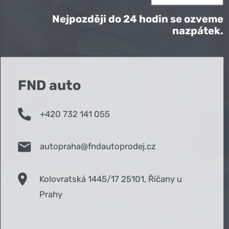
Nejpozději do 24 hodin se ozveme
nazpátek.
FND auto
+420 732 141 055
autopraha@fndautoprodej.cz
Kolovratská 1445/17 25101, Říčany u
Prahy