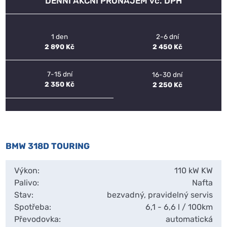
DENNÍ AKČNÍ PRONÁJEM vč. DPH
1 den
2-6 dní
2 890 Kč
2 450 Kč
7-15 dní
16-30 dní
2 350 Kč
2 250 Kč
BMW 318D TOURING
Výkon:
110 kW KW
Palivo:
Nafta
Stav:
bezvadný, pravidelný servis
Spotřeba:
6,1 - 6,6 l / 100km
Převodovka:
automatická