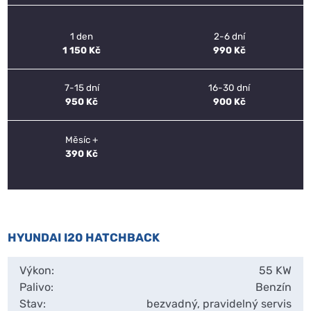
1 den
2-6 dní
1 150 Kč
990 Kč
7-15 dní
16-30 dní
950 Kč
900 Kč
Měsíc +
390 Kč
HYUNDAI I20 HATCHBACK
Výkon:
55 KW
Palivo:
Benzín
Stav:
bezvadný, pravidelný servis