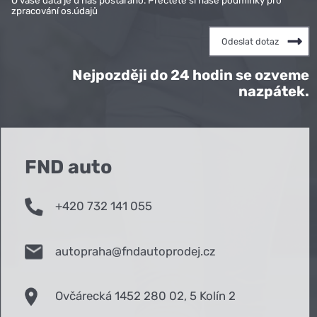
zpracování os.údajů
Nejpozději do 24 hodin se ozveme
nazpátek.
FND auto
+420 732 141 055
autopraha@fndautoprodej.cz
Ovčárecká 1452 280 02, 5 Kolín 2