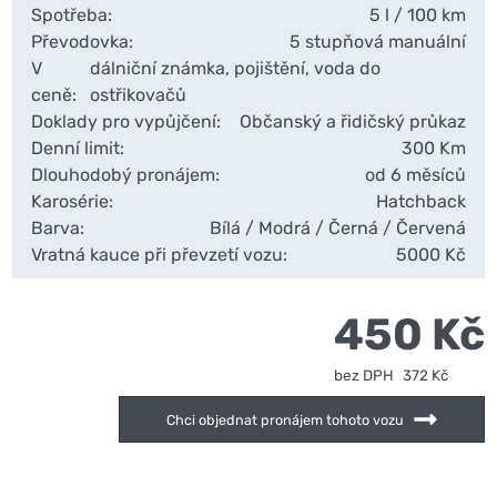
Spotřeba:
5 l / 100 km
Převodovka:
5 stupňová manuální
V
dálniční známka, pojištění, voda do
ceně:
ostřikovačů
Doklady pro vypůjčení:
Občanský a řidičský průkaz
Denní limit:
300 Km
Dlouhodobý pronájem:
od 6 měsíců
Karosérie:
Hatchback
Barva:
Bílá / Modrá / Černá / Červená
Vratná kauce při převzetí vozu:
5000 Kč
450 Kč
bez DPH
372 Kč
Chci objednat pronájem tohoto vozu