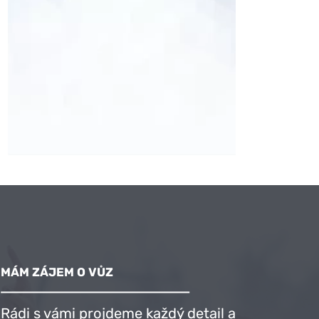
VOP pronájmu vozidel:
Ke stažení zde
MÁM ZÁJEM O VŮZ
JEDETE DO
ZAHRANIČÍ?
Rádi s vámi projdeme každý detail a