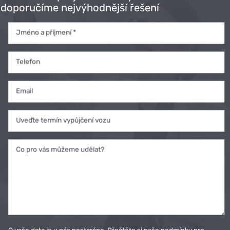
SJEDNEJTE SI
doporučíme nejvýhodnější řešení
POJIŠTĚNÍ
Jméno a příjmení *
ONLINE.
Telefon
SJEDNAT POJIŠTĚNÍ
Email
Uveďte termín vypůjčení vozu
Co pro vás můžeme udělat?
O vaše data je u nás postaráno. Přečtěte si naše podmínky pro