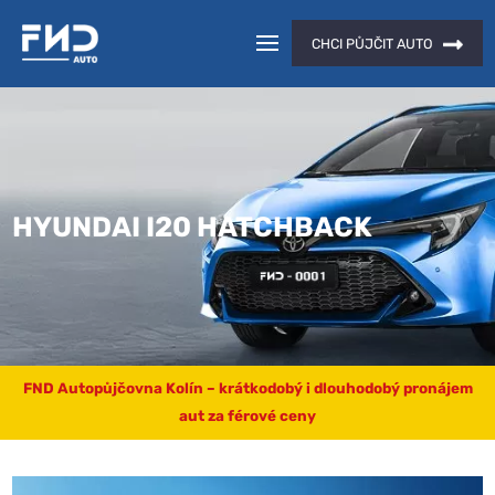
CHCI PŮJČIT AUTO
HYUNDAI I20 HATCHBACK
FND Autopůjčovna Kolín – krátkodobý i dlouhodobý pronájem
aut za férové ceny