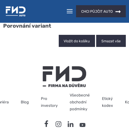
CHCI PŮJČIT AUTO
Porovnání variant
Vložit do košíku
Smazat vše
Všeobecné
Pro
Etický
riéra
Blog
obchodní
Ko
investory
kodex
podmínky