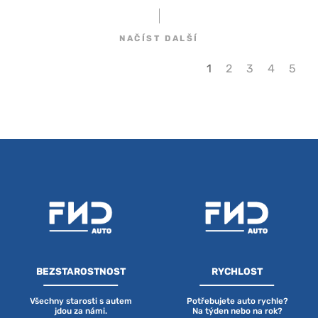
patří. I ty pod kapotou. A tak v Pardubicích
FND auto otevřelo novou autopůjčovnu!
NAČÍST DALŠÍ
1
2
3
4
5
BEZSTAROSTNOST
RYCHLOST
Všechny starosti s autem
Potřebujete auto rychle?
jdou za námi.
Na týden nebo na rok?