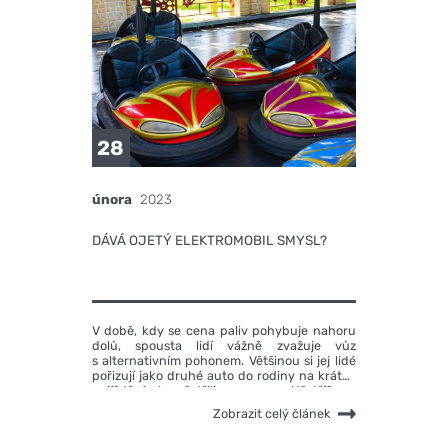
28
února
2023
DÁVÁ OJETÝ ELEKTROMOBIL SMYSL?
V době, kdy se cena paliv pohybuje nahoru
dolů, spousta lidí vážně zvažuje vůz
s alternativním pohonem. Většinou si jej lidé
pořizují jako druhé auto do rodiny na krátké
pojíždění, aby ušetřili na provozu. Ušetří?
Zobrazit celý článek