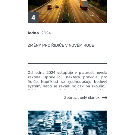
4
ledna
2024
ZMĚNY PRO ŘIDIČE V NOVÉM ROCE
Od ledna 2024 vstupuje v platnost novela
zákona upravující, některá pravidla pro
řidiče. Například se zjednodušuje bodový
systém, nebo se zavádí řidičák na zkoušku.
Pojďme se společně podívat na pravidla,
které nám budou od nového roku dělat na
Zobrazit celý článek
silnicích společnost.