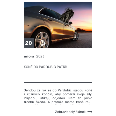
20
února
2023
KONĚ DO PARDUBIC PATŘÍ!
Jendou za rok se do Pardubic sjedou koně
z různých končin, aby poměřili svoje síly.
Přijedou, utíkají, odjedou. Nám to přišlo
trochu škoda. A protože máme koně rádi,
rozhodli jsme se je přivézt nastálo. Nejsou to
sice koně závodní, ale bezpečně Vás odvezou
Zobrazit celý článek
kam potřebujete. Koně zkrátka do Pardubic