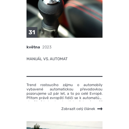
31
května
2023
MANUÁL VS. AUTOMAT
Trend rostoucího zájmu o automobily
vybavené automatickou převodovkou
pozorujeme už pár let, a to po celé Evropě.
Přitom právě evropští řidiči se k automatům
stavěli vždy trochu skepticky. O to výrazněji
se projevují odlišné názory příznivců
Zobrazit celý článek
automatů i těch, kteří si jízdu bez řadicí páky
nedovedou představit. Jaké jsou výhody i
nevýhody vozů s manuální a automatickou
převodovkou?