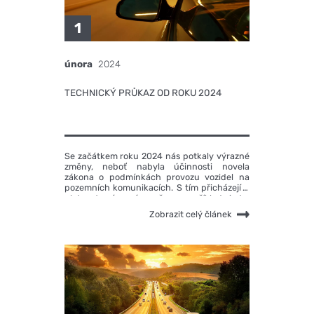
1
února
2024
TECHNICKÝ PRŮKAZ OD ROKU 2024
Se začátkem roku 2024 nás potkaly výrazné
změny, neboť nabyla účinnosti novela
zákona o podmínkách provozu vozidel na
pozemních komunikacích. S tím přicházejí v
platnost výrazné změny, například i to,
že malý technický průkaz se změní a bude
Zobrazit celý článek
obsahovat více informací, než tomu bylo
doposud.