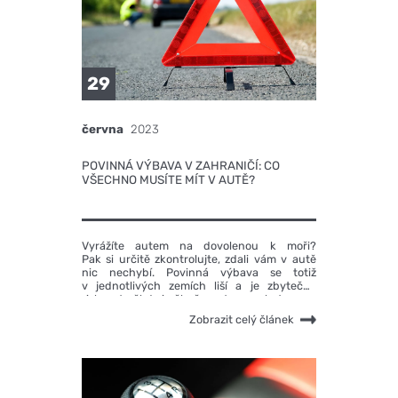
29
června
2023
POVINNÁ VÝBAVA V ZAHRANIČÍ: CO
VŠECHNO MUSÍTE MÍT V AUTĚ?
Vyrážíte autem na dovolenou k moři?
Pak si určitě zkontrolujte, zdali vám v autě
nic nechybí. Povinná výbava se totiž
v jednotlivých zemích liší a je zbytečné
riskovat někdy i pěkně mastnou pokutu.
Zobrazit celý článek