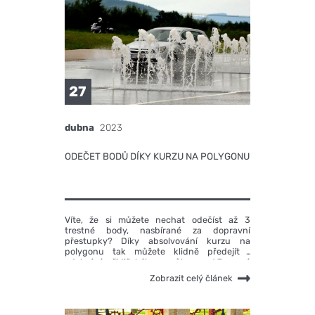
27
dubna
2023
ODEČET BODŮ DÍKY KURZU NA POLYGONU
Víte, že si můžete nechat odečíst až 3
trestné body, nasbírané za dopravní
přestupky? Díky absolvování kurzu na
polygonu tak můžete klidně předejít i
odebrání řidičského průkazu. Vše má
samozřejmě svá pravidla. A na ty se teď
Zobrazit celý článek
společně podíváme.