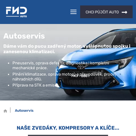
CHCI PŮJČIT AUTO
Autoservis
Dáme vám do pucu zadřený motor, vyšlápnutou spojku i
zanesenou klimatizaci.
Pneuservis, oprava defektu, diagnostika i kompletní
mechanické práce.
Plnění klimatizace, oprava motorů a převodovek, prodej
náhradních dílů.
Příprava na STK a emise.
Autoservis
NAŠE ZVEDÁKY, KOMPRESORY A KLÍČE...