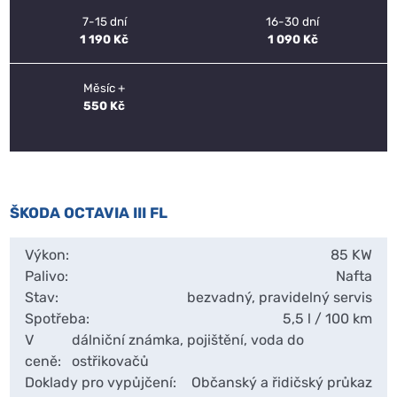
7-15 dní
16-30 dní
1 190 Kč
1 090 Kč
Měsíc +
550 Kč
ŠKODA OCTAVIA III FL
Výkon:
85 KW
Palivo:
Nafta
Stav:
bezvadný, pravidelný servis
Spotřeba:
5,5 l / 100 km
V
dálniční známka, pojištění, voda do
ceně:
ostřikovačů
Doklady pro vypůjčení:
Občanský a řidičský průkaz