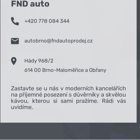
FND auto
+420 778 084 344
autobrno@fndautoprodej.cz
Hády 968/2
614 00 Brno-Maloměřice a Obřany
Zastavte se u nás v moderních kancelářích
na příjemné posezení s důvěrníky a skvělou
kávou, kterou si sami pražíme. Rádi vás
uvidíme.