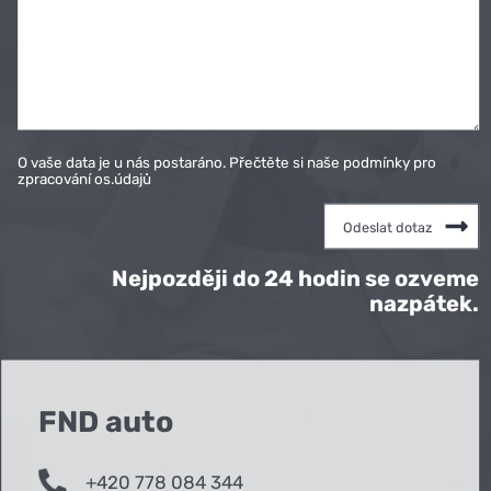
O vaše data je u nás postaráno. Přečtěte si naše podmínky pro
zpracování os.údajů
Nejpozději do 24 hodin se ozveme
nazpátek.
FND auto
+420 778 084 344