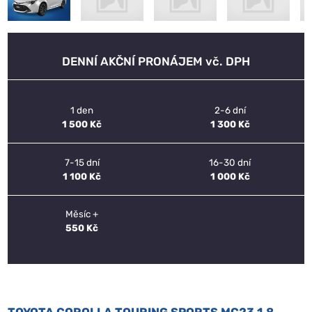
DENNÍ AKČNÍ PRONÁJEM vč. DPH
1 den
2-6 dní
1 500 Kč
1 300 Kč
7-15 dní
16-30 dní
1 100 Kč
1 000 Kč
Měsíc +
550 Kč