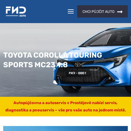
CHCI PŮJČIT AUTO
TOYOTA COROLLA TOURING
SPORTS MC23 1.8
Autopůjčovna a autoservis v Prostějově nabízí servis,
diagnostika a pneuservis – vše pro vaše auto na jednom místě.