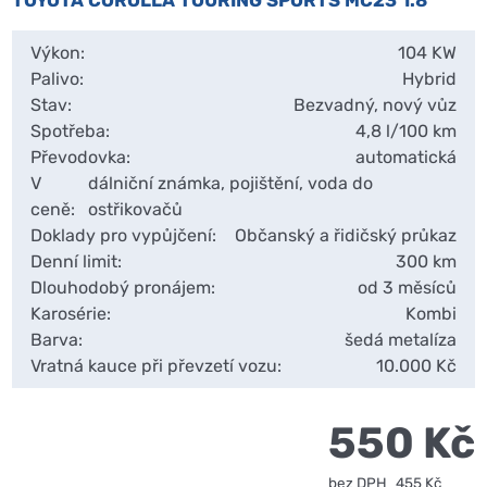
TOYOTA COROLLA TOURING SPORTS MC23 1.8
Výkon:
104 KW
Palivo:
Hybrid
Stav:
Bezvadný, nový vůz
Spotřeba:
4,8 l/100 km
Převodovka:
automatická
V
dálniční známka, pojištění, voda do
ceně:
ostřikovačů
Doklady pro vypůjčení:
Občanský a řidičský průkaz
Denní limit:
300 km
Dlouhodobý pronájem:
od 3 měsíců
Karosérie:
Kombi
Barva:
šedá metalíza
Vratná kauce při převzetí vozu:
10.000 Kč
550 Kč
bez DPH
455 Kč