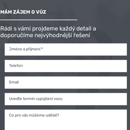
JEDETE DO
ZAHRANIČÍ?
MÁM ZÁJEM O VŮZ
SJEDNEJTE SI
POJIŠTĚNÍ
Rádi s vámi projdeme každý detail a
doporučíme nejvýhodnější řešení
ONLINE.
Jméno a příjmení *
SJEDNAT POJIŠTĚNÍ
Telefon
Email
Uveďte termín vypůjčení vozu
Co pro vás můžeme udělat?