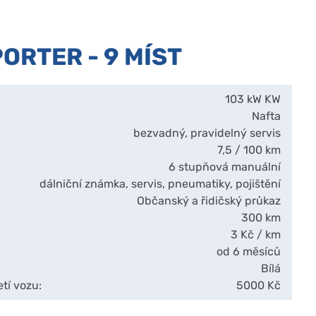
ORTER - 9 MÍST
103 kW KW
Nafta
bezvadný, pravidelný servis
7,5 / 100 km
6 stupňová manuální
dálniční známka, servis, pneumatiky, pojištění
Občanský a řidičský průkaz
300 km
3 Kč / km
od 6 měsíců
Bílá
tí vozu:
5000 Kč