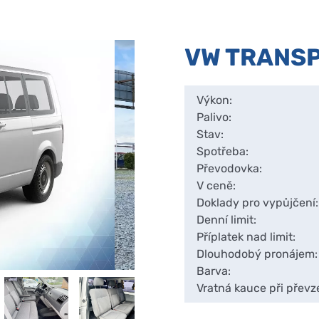
VW TRANSP
Výkon:
Palivo:
Stav:
Spotřeba:
Převodovka:
V ceně:
Doklady pro vypůjčení:
Denní limit:
Příplatek nad limit:
Dlouhodobý pronájem:
Barva:
Vratná kauce při převze