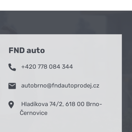
VOP pronájmu vozidel:
Ke stažení zde
JEDETE DO
ZAHRANIČÍ?
SJEDNEJTE SI
FND auto
POJIŠTĚNÍ
ONLINE.
+420 778 084 344
SJEDNAT POJIŠTĚNÍ
autobrno@fndautoprodej.cz
Hladíkova 74/2, 618 00 Brno-
Černovice