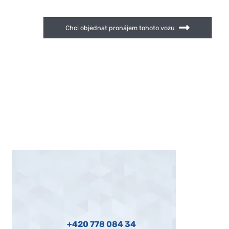
Chci objednat pronájem tohoto vozu
+420 778 084 34