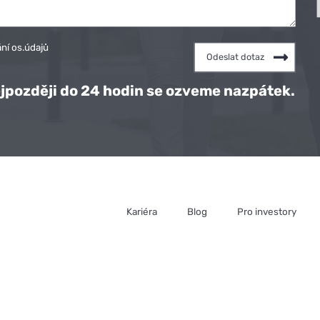
ní os.údajů
jpozději do 24 hodin se ozveme nazpátek.
Kariéra
Blog
Pro investory