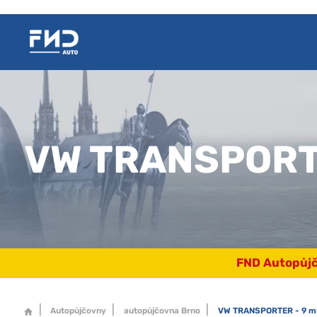
VW TRANSPORTE
FND Autopůjč
Autopůjčovny
autopůjčovna Brno
VW TRANSPORTER - 9 mí