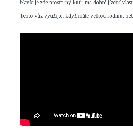
Navíc je zde prostorný kufr, má dobré jízdní vla
Tento vůz využijte, když máte velkou rodinu, nebo