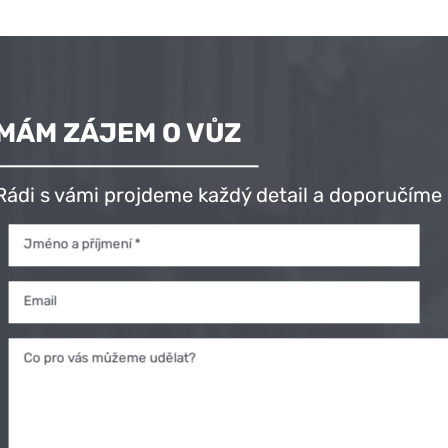
MÁM ZÁJEM O VŮZ
Rádi s vámi projdeme každý detail a doporučíme 
Jméno a příjmení *
Email
Co pro vás můžeme udělat?