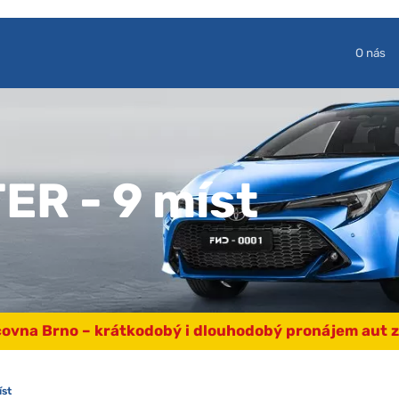
O nás
R - 9 míst
ovna Brno – krátkodobý i dlouhodobý pronájem aut z
st