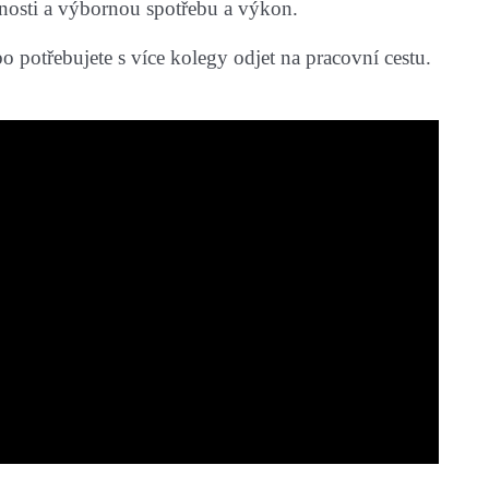
stnosti a výbornou spotřebu a výkon.
 potřebujete s více kolegy odjet na pracovní cestu.