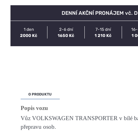
DENNÍ AKČNÍ PRONÁJEM vč. 
1 den
2-6 dní
7-15 dní
16-
2000 Kč
1650 Kč
1 210 Kč
1 
O PRODUKTU
Popis vozu
Vůz VOLKSWAGEN TRANSPORTER v bílé barvě s
přepravu osob.