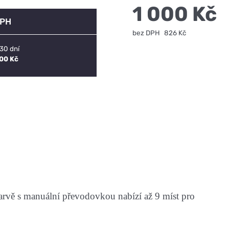
1 000 Kč
DPH
bez DPH
826 Kč
30 dní
000 Kč
 manuální převodovkou nabízí až 9 míst pro