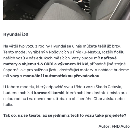
Hyundai i30
Na větší typ vozu z rodiny Hyundai se u nás můžete těšit již brzy.
Tento model, vyráběný v Nošovicích u Frýdku-Místku, rozšíří flotilu
našich vozů v následujících měsících. Vozy budou mít
naftové
motory o objemu 1.6 CRDi a výkonem 81 kW
, případně jiné stejně
úsporné, ale pro svižnou jízdu, dostačující motory. V nabídce budeme
mít
vozy s manuální i automatickou převodovkou
.
U tohoto modelu, který odpovídá svou třídou vozu Škoda Octavia,
budeme nabízet
karoserii kombi
, která nabídne dostatek místa pro
celou rodinu i na dovolenou, třeba do oblíbeného Chorvatska nebo
Itálie.
Tak co, už se těšíte, až se jedním z těchto vozů také projedete?
Autor: FND Auto