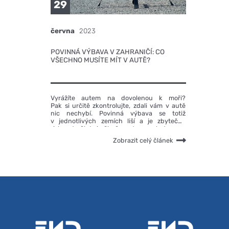
29
června
2023
POVINNÁ VÝBAVA V ZAHRANIČÍ: CO
VŠECHNO MUSÍTE MÍT V AUTĚ?
Vyrážíte autem na dovolenou k moři?
Pak si určitě zkontrolujte, zdali vám v autě
nic nechybí. Povinná výbava se totiž
v jednotlivých zemích liší a je zbytečné
riskovat někdy i pěkně mastnou pokutu.
Zobrazit celý článek