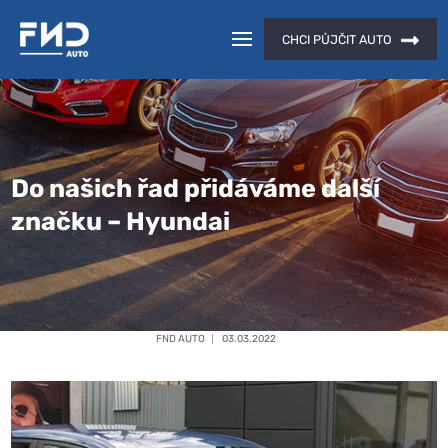
CHCI PŮJČIT AUTO
Do našich řad přidáváme další
značku – Hyundai
FND AUTO
03.03.2022