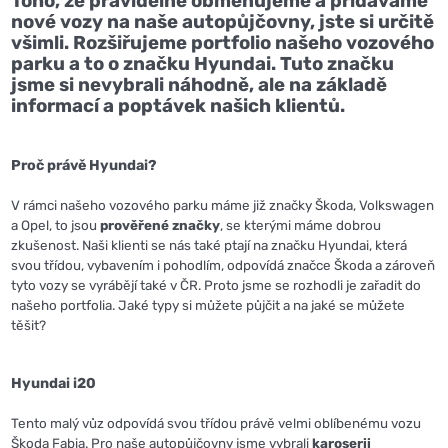
Toho, že pravidelně obměňujeme a přidáváme
nové vozy na naše autopůjčovny, jste si určitě
všimli. Rozšiřujeme portfolio našeho vozového
parku a to o značku Hyundai. Tuto značku
jsme si nevybrali náhodně, ale na základě
informací a poptávek našich klientů.
Proč právě Hyundai?
V rámci našeho vozového parku máme již značky Škoda, Volkswagen
a Opel, to jsou
prověřené značky
, se kterými máme dobrou
zkušenost. Naši klienti se nás také ptají na značku Hyundai, která
svou třídou, vybavením i pohodlím, odpovídá značce Škoda a zároveň
tyto vozy se vyrábějí také v ČR. Proto jsme se rozhodli je zařadit do
našeho portfolia.
Jaké typy si můžete půjčit a na jaké se můžete
těšit?
Hyundai i20
Tento malý vůz odpovídá svou třídou právě velmi oblíbenému vozu
Škoda Fabia. Pro naše autopůjčovny jsme vybrali
karoserii