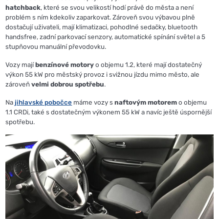
hatchback
, které se svou velikostí hodí právě do města a není
problém s ním kdekoliv zaparkovat. Zároveň svou výbavou plně
dostačují uživateli, mají klimatizaci, pohodlné sedačky, bluetooth
handsfree, zadní parkovací senzory, automatické spínání světel a 5
stupňovou manuální převodovku.
Vozy mají
benzínové motory
o objemu 1.2, které mají dostatečný
výkon 55 kW pro městský provoz i svižnou jízdu mimo město, ale
zároveň
velmi dobrou spotřebu
.
Na
jihlavské pobočce
máme vozy s
naftovým motorem
o objemu
1.1 CRDi, také s dostatečným výkonem 55 kW a navíc ještě úspornější
spotřebu.