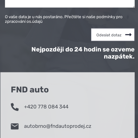
O vaše data je u nás postaráno. Přečtěte si naše podmínky pro
zpracování os.údajů
Nejpozději do 24 hodin se ozveme
nazpátek.
FND auto
+420 778 084 344
autobrno@fndautoprodej.cz