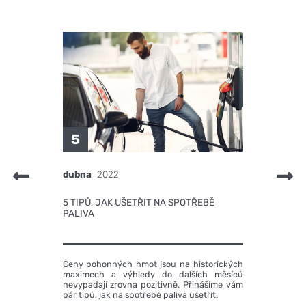
5
dubna
2022
p
5 TIPŮ, JAK UŠETŘIT NA SPOTŘEBĚ
PALIVA
Ceny pohonných hmot jsou na historických
K
maximech a výhledy do dalších měsíců
U
nevypadají zrovna pozitivně. Přinášíme vám
z
pár tipů, jak na spotřebě paliva ušetřit.
o
v