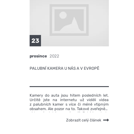
23
prosince
2022
PALUBNÍ KAMERA U NÁS A V EVROPĚ
Kamery do auta jsou hitem posledních let.
Určitě jste na internetu už viděli videa
z palubních kamer s více či méně vtipným
obsahem. Ale pozor na to. Takové zveřejnění
videa vám také nemusí projít. Jaká jsou tedy
pravidla? A jsou palubní kamery vnímány
Zobrazit celý článek
stejně u nás i v zahraničí?