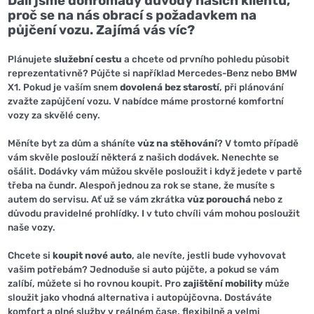
Dali jsme dohromady důvody našich klientů,
proč se na nás obrací s požadavkem na
půjčení vozu. Zajímá vás víc?
Plánujete
služební cestu
a chcete od prvního pohledu působit
reprezentativně? Půjčte si například Mercedes-Benz nebo BMW
X1. Pokud je vaším snem
dovolená bez starostí
, při plánování
zvažte zapůjčení vozu. V nabídce máme prostorné komfortní
vozy za skvělé ceny.
Měníte byt za dům a sháníte
vůz na stěhování
? V tomto případě
vám skvěle poslouží některá z našich dodávek. Nenechte se
ošálit. Dodávky vám můžou skvěle posloužit i když jedete v partě
třeba na čundr. Alespoň jednou za rok se stane, že musíte s
autem do servisu. Ať už se vám zkrátka
vůz porouchá
nebo z
důvodu pravidelné prohlídky. I v tuto chvíli vám mohou posloužit
naše vozy.
Chcete si
koupit nové auto
, ale nevíte, jestli bude vyhovovat
vašim potřebám? Jednoduše si auto půjčte, a pokud se vám
zalíbí, můžete si ho rovnou koupit. Pro
zajištění mobility
může
sloužit jako vhodná alternativa i autopůjčovna. Dostáváte
komfort a plné služby v reálném čase, flexibilně a velmi