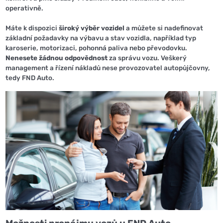
operativně.
Máte k dispozici
široký výběr vozidel
a můžete si nadefinovat
základní požadavky na výbavu a stav vozidla, například typ
karoserie, motorizaci, pohonná paliva nebo převodovku.
Nenesete žádnou odpovědnost
za správu vozu. Veškerý
management a řízení nákladů nese provozovatel autopůjčovny,
tedy FND Auto.