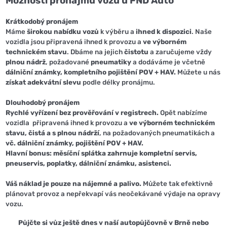
Možnosti pronájmu vozů u FND Auto
Krátkodobý pronájem
Máme
širokou nabídku vozů
k výběru a
ihned k dispozici
. Naše
vozidla jsou připravená ihned k provozu a
ve výborném
technickém stavu
. Dbáme na jejich
čistotu
a zaručujeme vždy
plnou nádrž
, požadované
pneumatiky
a dodáváme je včetně
dálniční známky, kompletního pojištění POV + HAV.
Můžete u nás
získat adekvátní slevu
podle délky pronájmu.
Dlouhodobý pronájem
Rychlé vyřízení bez prověřování v registrech.
Opět nabízíme
vozidla připravená ihned k provozu a
ve výborném technickém
stavu, čistá a s plnou nádrží
, na požadovaných pneumatikách a
vč. dálniční známky, pojištění POV + HAV.
Hlavní bonus: měsíční splátka zahrnuje kompletní servis,
pneuservis, poplatky, dálniční známku, asistenci.
Váš náklad je pouze na nájemné a palivo.
Můžete tak efektivně
plánovat provoz a nepřekvapí vás neočekávané výdaje na opravy
vozu.
Půjčte si vůz ještě dnes v naší autopůjčovně v Brně nebo