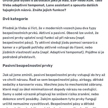
Určitě jste slyšeli o zkratkách jako je ABS, ESP nebo ASR. Také
třeba adaptivní tempomat, Lane assistant a spousta dalších
tajuplných názvů. Znáte jejich funkce?
Dvě kategorie
Předně je třeba si říct, že v moderních vozech jsou dva typy
bezpečnostních prvků. Aktivní a pasivní. Obecně lze uvést, že
pasivní prvky uplatní svoji funkci až při nárazu (např.
bezpečnostní pásy). Ty aktivní sledují jízdu pomocí senzorů a
kamer a v případě potřeby aktivně vstoupí do řízení, nebo
jízdních vlastností auta (např. Adaptivní tempomat). Pojďme si je
podrobně představit.
Pasivní bezpečnostní prvky
Jak už jsme zmínili, pasivní bezpečnostní prvky vstupují do hry až
ve chvíli nárazu. Řadí se sem bezpečnostní pásy, airbagy, dětské
sedačky a karoserie vozu. Všechno jsou to mechanické zábrany,
které mají za úkol minimalizovat dopady nárazu na cestující.
Samy o sobě výrazně přispívají ke snížení rizika zranění, nebo
dokonce smrti posádky. Jakým způsobem tyto prvky fungují
určitě nemusíme vysvětlovat. Bezpečnostní pásy a dětské