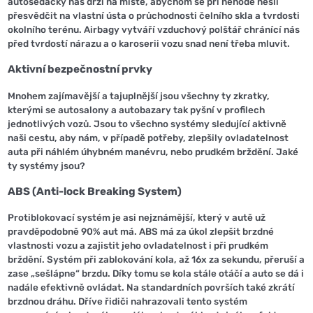
autosedačky nás drží na místě, abychom se při nehodě nešli
přesvědčit na vlastní ústa o průchodnosti čelního skla a tvrdosti
okolního terénu. Airbagy vytváří vzduchový polštář chránící nás
před tvrdostí nárazu a o karoserii vozu snad není třeba mluvit.
Aktivní bezpečnostní prvky
Mnohem zajímavější a tajuplnější jsou všechny ty zkratky,
kterými se autosalony a autobazary tak pyšní v profilech
jednotlivých vozů. Jsou to všechno systémy sledující aktivně
naši cestu, aby nám, v případě potřeby, zlepšily ovladatelnost
auta při náhlém úhybném manévru, nebo prudkém brždění. Jaké
ty systémy jsou?
ABS (Anti-lock Breaking System)
Protiblokovací systém je asi nejznámější, který v autě už
pravděpodobně 90% aut má. ABS má za úkol zlepšit brzdné
vlastnosti vozu a zajistit jeho ovladatelnost i při prudkém
brždění. Systém při zablokování kola, až 16x za sekundu, přeruší a
zase „sešlápne“ brzdu. Díky tomu se kola stále otáčí a auto se dá i
nadále efektivně ovládat. Na standardních površích také zkrátí
brzdnou dráhu. Dříve řidiči nahrazovali tento systém