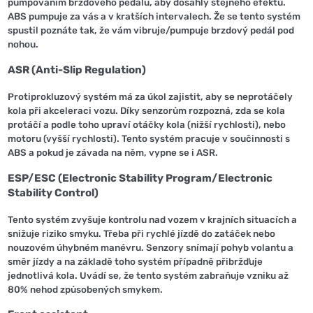
pumpováním brzdového pedálu, aby dosáhly stejného efektu.
ABS pumpuje za vás a v kratších intervalech. Že se tento systém
spustil poznáte tak, že vám vibruje/pumpuje brzdový pedál pod
nohou.
ASR (Anti-Slip Regulation)
Protiprokluzový systém má za úkol zajistit, aby se neprotáčely
kola při akceleraci vozu. Díky senzorům rozpozná, zda se kola
protáčí a podle toho upraví otáčky kola (nižší rychlosti), nebo
motoru (vyšší rychlosti). Tento systém pracuje v součinnosti s
ABS a pokud je závada na něm, vypne se i ASR.
ESP/ESC (Electronic Stability Program/Electronic
Stability Control)
Tento systém zvyšuje kontrolu nad vozem v krajních situacích a
snižuje riziko smyku. Třeba při rychlé jízdě do zatáček nebo
nouzovém úhybném manévru. Senzory snímají pohyb volantu a
směr jízdy a na základě toho systém případně přibržďuje
jednotlivá kola. Uvádí se, že tento systém zabraňuje vzniku až
80% nehod způsobených smykem.