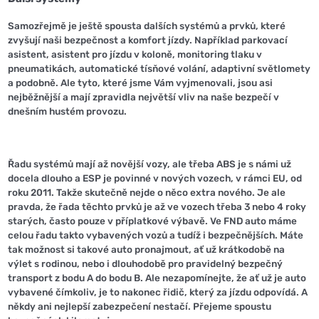
Samozřejmě je ještě spousta dalších systémů a prvků, které
zvyšují naši bezpečnost a komfort jízdy. Například parkovací
asistent, asistent pro jízdu v koloně, monitoring tlaku v
pneumatikách, automatické tísňové volání, adaptivní světlomety
a podobně. Ale tyto, které jsme Vám vyjmenovali, jsou asi
nejběžnější a mají zpravidla největší vliv na naše bezpečí v
dnešním hustém provozu.
Řadu systémů mají až novější vozy, ale třeba ABS je s námi už
docela dlouho a ESP je povinné v nových vozech, v rámci EU, od
roku 2011. Takže skutečně nejde o něco extra nového. Je ale
pravda, že řada těchto prvků je až ve vozech třeba 3 nebo 4 roky
starých, často pouze v příplatkové výbavě. Ve FND auto máme
celou řadu takto vybavených vozů a tudíž i bezpečnějších. Máte
tak možnost si takové auto pronajmout, ať už krátkodobě na
výlet s rodinou, nebo i dlouhodobě pro pravidelný bezpečný
transport z bodu A do bodu B. Ale nezapomínejte, že ať už je auto
vybavené čímkoliv, je to nakonec řidič, který za jízdu odpovídá. A
někdy ani nejlepší zabezpečení nestačí. Přejeme spoustu