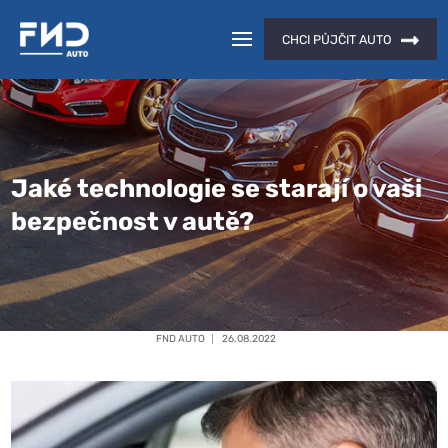
CHCI PŮJČIT AUTO
Jaké technologie se starají o vaši
bezpečnost v autě?
FND AUTO
26.08.2022