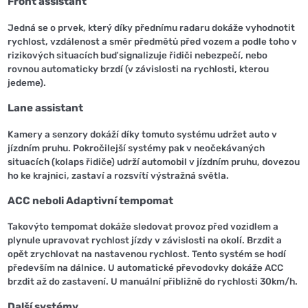
Front assistant
Jedná se o prvek, který díky přednímu radaru dokáže vyhodnotit
rychlost, vzdálenost a směr předmětů před vozem a podle toho v
rizikových situacích buď signalizuje řidiči nebezpečí, nebo
rovnou automaticky brzdí (v závislosti na rychlosti, kterou
jedeme).
Lane assistant
Kamery a senzory dokáží díky tomuto systému udržet auto v
jízdním pruhu. Pokročilejší systémy pak v neočekávaných
situacích (kolaps řidiče) udrží automobil v jízdním pruhu, dovezou
ho ke krajnici, zastaví a rozsvítí výstražná světla.
ACC neboli Adaptivní tempomat
Takovýto tempomat dokáže sledovat provoz před vozidlem a
plynule upravovat rychlost jízdy v závislosti na okolí. Brzdit a
opět zrychlovat na nastavenou rychlost. Tento systém se hodí
především na dálnice. U automatické převodovky dokáže ACC
brzdit až do zastavení. U manuální přibližně do rychlosti 30km/h.
Další systémy