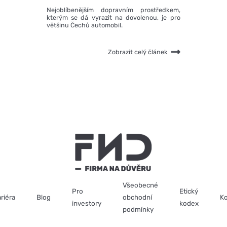
Nejoblíbenějším dopravním prostředkem,
kterým se dá vyrazit na dovolenou, je pro
P
většinu Čechů automobil.
v
r
Zobrazit celý článek
Všeobecné
Pro
Etický
riéra
Blog
obchodní
Ko
investory
kodex
podmínky