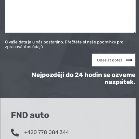
O vaše data je u nás postaráno. Přečtěte si naše podmínky pro
zpracování os.údajů
Nejpozději do 24 hodin se ozveme
nazpátek.
FND auto
+420 778 084 344